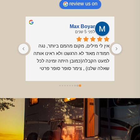
review us on
Max Boyar
לפני 5 שנים
היה ממש כיף, היינו זוג עם ילדה בת 4 
אין לי מילים, מקום מהמם ביותר, נגה 
ותינוק. הצימר יפה ונעים, החצר והבריכה 
חמודה מאוד לא הרגשנו ולא ראינו אותה 
המוצלת ביום ומחוממת בערב נהדרים! 
למעט הקבלה(כמובן היתה זמינה לכל 
שרצנו שם רוב הזמן נוגה מארחת נהדרת 
שאלה שלנו) , צימר סופר סופר פרטי 
דאגה לסדר לול לתינוק שלנו מבלי 
ומבודד-ממש כל הצימר והבריכה רק 
שנבקש ודאגה להכין עוגת שוקולד 
לרשותכם לגמרי, בריכה פרטית לגמרי, 
טבעונית טעימה במיוחד עבורינו מכיוון 
ממש מיני וילה,  מקום מושלם, אני ואשתי 
ששמעה שאישתי טבעונית. ובמהלך 
עפנו שם לגמרי.בריכה מחוממת ומקורה, 
השהיה היתה זמינה לכל בקשה.הצימר 
לא יצאנו מהבריכה, אפשר להיות בבריכה 
היה נקי ונעים. והמזרן קשיח ונוח עבור 
גם בלילה בגלל שזה מקורה ומחומם 
אנשים עם בעיות גב כמונו.באמת כמעט 
(הינו במרץ 2021, בערב קריר אבל 
מושלם.לשיפור: אפשר לדאוג שהפרטיות 
בבריכה מושלם)הצימר מתוחזק מאוד 
תהיה יותר הרמטית, ולדאוג לפרטי 
מאוד יפה ולא חסר כלום.יש פינת מנגל, 